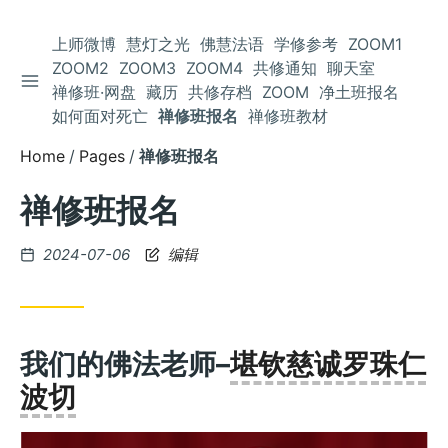
上师微博
慧灯之光
佛慧法语
学修参考
ZOOM1
ZOOM2
ZOOM3
ZOOM4
共修通知
聊天室
TOGGLE SIDEBAR
Skip
禅修班·网盘
藏历
共修存档
ZOOM
净土班报名
to
如何面对死亡
禅修班报名
禅修班教材
Content
Home
Pages
禅修班报名
禅修班报名
Posted
2024-07-06
编辑
on
我们的佛法老师–
堪钦慈诚罗珠仁
波切