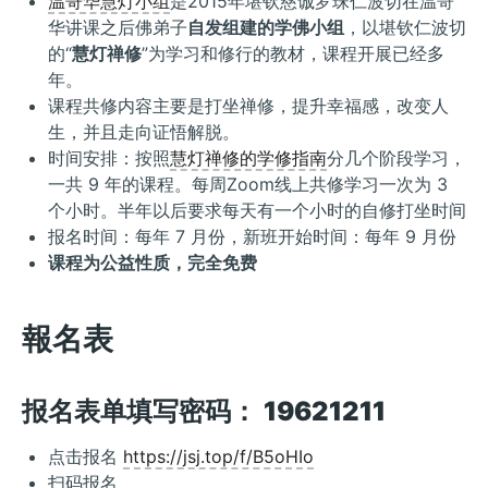
温哥华慧灯小组
是2015年堪钦慈诚罗珠仁波切在温哥
华讲课之后佛弟子
自发组建的学佛小组
，以堪钦仁波切
的“
慧灯禅修
”为学习和修行的教材，课程开展已经多
年。
课程共修内容主要是打坐禅修，提升幸福感，改变人
生，并且走向证悟解脱。
时间安排：按照
慧灯禅修的学修指南
分几个阶段学习，
一共 9 年的课程。每周Zoom线上共修学习一次为 3
个小时。半年以后要求每天有一个小时的自修打坐时间
报名时间：每年 7 月份，新班开始时间：每年 9 月份
课程为公益性质，完全免费
報名表
报名表单填写密码：
19621211
点击报名
https://jsj.top/f/B5oHIo
扫码报名