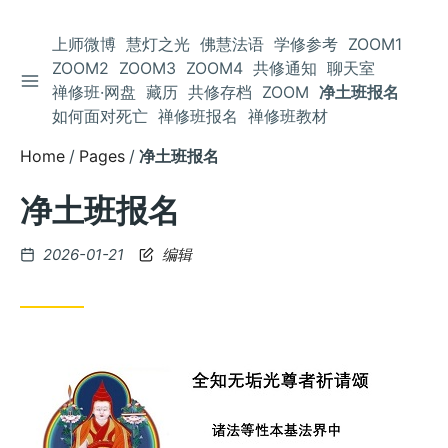
上师微博
慧灯之光
佛慧法语
学修参考
ZOOM1
ZOOM2
ZOOM3
ZOOM4
共修通知
聊天室
TOGGLE SIDEBAR
Skip
禅修班·网盘
藏历
共修存档
ZOOM
净土班报名
to
如何面对死亡
禅修班报名
禅修班教材
Content
Home
Pages
净土班报名
净土班报名
Posted
2026-01-21
编辑
on