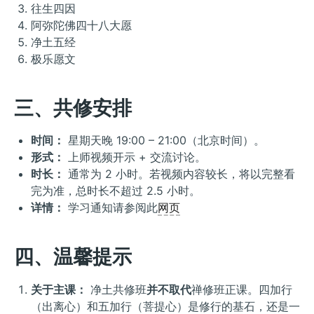
往生四因
阿弥陀佛四十八大愿
净土五经
极乐愿文
三、共修安排
时间：
星期天晚 19:00 – 21:00（北京时间）。
形式：
上师视频开示 + 交流讨论。
时长：
通常为 2 小时。若视频内容较长，将以完整看
完为准，总时长不超过 2.5 小时。
详情：
学习通知请参阅此
网页
四、温馨提示
关于主课：
净土共修班
并不取代
禅修班正课。四加行
（出离心）和五加行（菩提心）是修行的基石，还是一