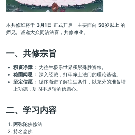
本共修班将于
3月1日
正式开启，主要面向
50岁以上
的
师兄。诚邀大众同沾法喜，共修净业。
一、共修宗旨
积资净障：
为往生极乐世界积累殊胜资粮。
稳固闻思：
深入经藏，打牢净土法门的理论基础。
坚定信愿：
循序渐进了解往生条件，以充分的准备增
上功德，巩固不退转的信愿心。
二、学习内容
阿弥陀佛修法
持名念佛