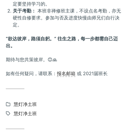
定要坚持学习的。
关于考勤：
本班非禅修班主课，不设点名考勤，亦无
硬性自修要求。参加与否及进度快慢由师兄们自行决
定。
“欲达彼岸，路须自躬。” 往生之路，每一步都需自己迈
出。
期待与您共策彼岸。😊🙏
如有任何疑问，请联系：
报名邮箱
或 2021届班长
Categories:
慧灯净土班
Tags:
慧灯净土班