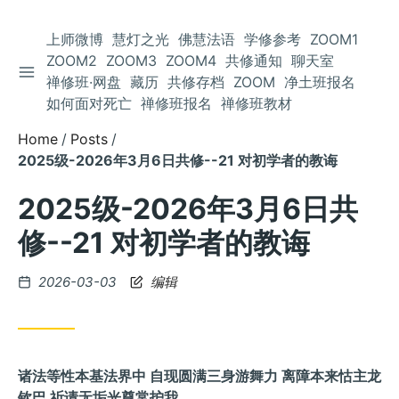
上师微博
慧灯之光
佛慧法语
学修参考
ZOOM1
ZOOM2
ZOOM3
ZOOM4
共修通知
聊天室
TOGGLE SIDEBAR
Skip
禅修班·网盘
藏历
共修存档
ZOOM
净土班报名
to
如何面对死亡
禅修班报名
禅修班教材
Content
Home
Posts
2025级-2026年3月6日共修--21 对初学者的教诲
2025级-2026年3月6日共
修--21 对初学者的教诲
Posted
2026-03-03
编辑
on
诸法等性本基法界中 自现圆满三身游舞力 离障本来怙主龙
钦巴 祈请无垢光尊常护我