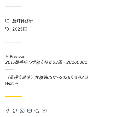
Categories:
慧灯禅修班
Tags:
2025届
Previous
Previous
2015级菩提心学修安排第63周 - 20260302
post:
Next
《量理宝藏论》共修第65次--2026年3月8日
post:
Next
Open
Open
Open
Contact
Open
Open