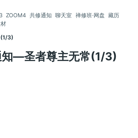
3
ZOOM4
共修通知
聊天室
禅修班·网盘
藏历
教材
1/3)
修通知—圣者尊主无常(1/3)