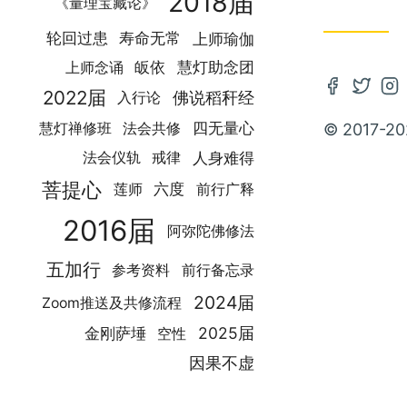
2018届
《量理宝藏论》
轮回过患
寿命无常
上师瑜伽
皈依
慧灯助念团
上师念诵
Open
Open
Op
2022届
佛说稻秆经
入行论
Faceboo
Twitte
In
四无量心
© 2017-20
慧灯禅修班
法会共修
account
accou
ac
人身难得
法会仪轨
戒律
in
in
in
菩提心
六度
前行广释
莲师
new
new
ne
tab
tab
ta
2016届
阿弥陀佛修法
五加行
参考资料
前行备忘录
2024届
Zoom推送及共修流程
2025届
金刚萨埵
空性
因果不虚