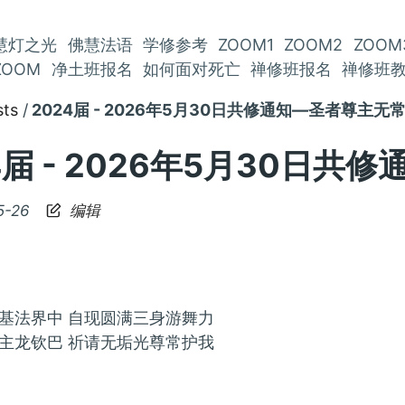
慧灯之光
佛慧法语
学修参考
ZOOM1
ZOOM2
ZOOM
ZOOM
净土班报名
如何面对死亡
禅修班报名
禅修班
sts
2024届 - 2026年5月30日共修通知—圣者尊主无常(
4届 - 2026年5月30日共
5-26
编辑
基法界中 自现圆满三身游舞力
主龙钦巴 祈请无垢光尊常护我