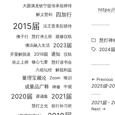
大圆满龙钦宁提传承祖师传
https:
四加行
解义慧剑
2015届
法王晋美彭措传
佛子行
慧灯净土班
观修仪轨
Categor
慧灯禅
2023届
佛法融入生活
Tags:
2024
通知
2019届
开显解脱道
仪轨
修心七要
慧灯读书会
依止上师
六祖坛经
解脱利益
量理宝藏论
Zoom
唯识
Previous
Previous
2025级-
成量品广释
禅修
中观
post:
2020届
2021届
课诵集
Next
2021届 - 
慧灯之光
前行补习班
post:
Next