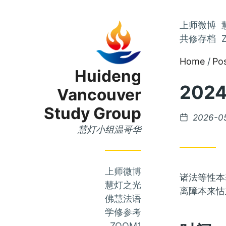
Skip
上师微博
Skip
to
共修存档
to
Main
Home
Po
Content
Menu
Huideng
202
Vancouver
Study Group
Posted
2026-0
on
慧灯小组温哥华
上师微博
诸法等性本
慧灯之光
离障本来怙
佛慧法语
学修参考
ZOOM1