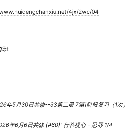
//www.huidengchanxiu.net/4jx/2wc/04
ies:
修班
届
2026年5月30日共修--33第二册 7第1阶段复习（1次）
2026年6月6日共修 (#60): 行菩提心 - 忍辱 1/4