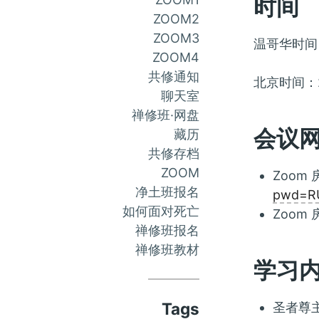
时间
ZOOM2
ZOOM3
温哥华时间：
ZOOM4
共修通知
北京时间：2
聊天室
禅修班·网盘
会议
藏历
共修存档
ZOOM
Zoom 
净土班报名
pwd=R
如何面对死亡
Zoom 
禅修班报名
禅修班教材
学习
Tags
圣者尊主