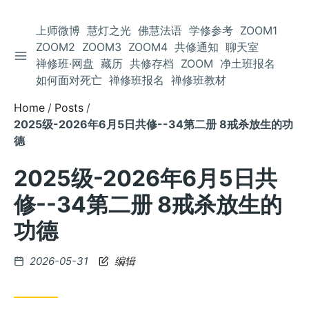
上师微博
慧灯之光
佛慧法语
学修参考
ZOOM1
ZOOM2
ZOOM3
ZOOM4
共修通知
聊天室
TOGGLE SIDEBAR
Skip
禅修班·网盘
藏历
共修存档
ZOOM
净土班报名
to
如何面对死亡
禅修班报名
禅修班教材
Content
Home
Posts
2025级-2026年6月5日共修--34第二册 8戒杀放生的功
德
2025级-2026年6月5日共
修--34第二册 8戒杀放生的
功德
Posted
2026-05-31
编辑
on