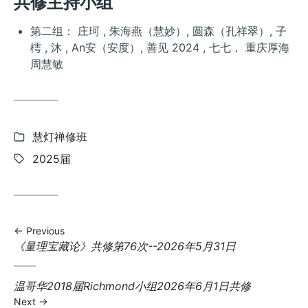
共修主持小组
第二组： 庄珂 , 朱海燕（慧妙）, 圆森（孔祥翠）, 子
樗 , 沐 , An安（安度）, 善见 2024 , 七七， 重庆厚海
周慧敏
Categories:
慧灯禅修班
Tags:
2025届
Previous
Previous
《量理宝藏论》共修第76次--2026年5月31日
post:
Next
温哥华2018届Richmond小组2026年6月1日共修
post:
Next