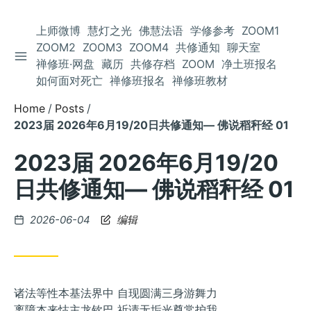
上师微博
慧灯之光
佛慧法语
学修参考
ZOOM1
ZOOM2
ZOOM3
ZOOM4
共修通知
聊天室
TOGGLE SIDEBAR
Skip
禅修班·网盘
藏历
共修存档
ZOOM
净土班报名
to
如何面对死亡
禅修班报名
禅修班教材
Content
Home
Posts
2023届 2026年6月19/20日共修通知— 佛说稻秆经 01
2023届 2026年6月19/20
日共修通知— 佛说稻秆经 01
Posted
2026-06-04
编辑
on
诸法等性本基法界中 自现圆满三身游舞力
离障本来怙主龙钦巴 祈请无垢光尊常护我