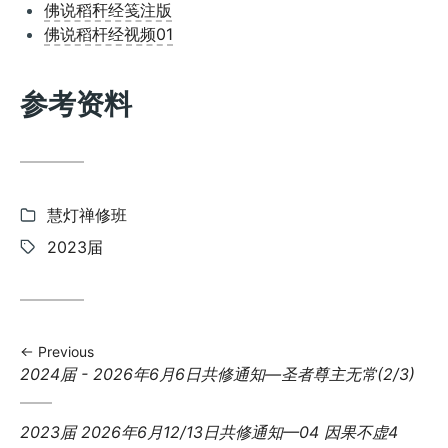
佛说稻秆经笺注版
佛说稻杆经视频01
参考资料
Categories:
慧灯禅修班
Tags:
2023届
Previous
Previous
2024届 - 2026年6月6日共修通知—圣者尊主无常(2/3)
post:
Next
2023届 2026年6月12/13日共修通知—04 因果不虚4