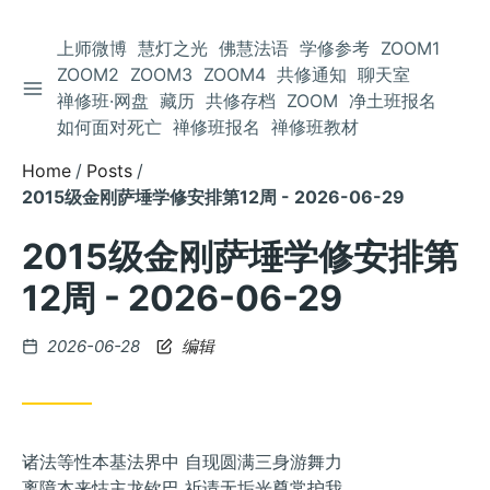
上师微博
慧灯之光
佛慧法语
学修参考
ZOOM1
ZOOM2
ZOOM3
ZOOM4
共修通知
聊天室
TOGGLE SIDEBAR
Skip
禅修班·网盘
藏历
共修存档
ZOOM
净土班报名
to
如何面对死亡
禅修班报名
禅修班教材
Content
Home
Posts
2015级金刚萨埵学修安排第12周 - 2026-06-29
2015级金刚萨埵学修安排第
12周 - 2026-06-29
Posted
2026-06-28
编辑
on
诸法等性本基法界中 自现圆满三身游舞力
离障本来怙主龙钦巴 祈请无垢光尊常护我