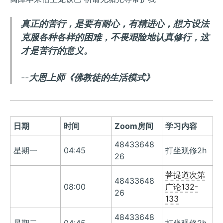
真正的苦行，是要有耐心，有精进心，想方设法
克服各种各样的困难，不畏艰险地认真修行，这
才是苦行的意义。
--
大恩上师《佛教徒的生活模式》
日期
时间
Zoom房间
学习内容
48433648
星期一
04:45
打坐观修2h
26
菩提道次第
48433648
08:00
广论132-
26
133
48433648