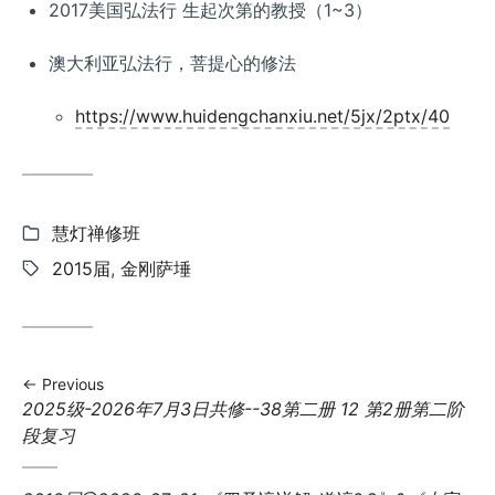
2017美国弘法行 生起次第的教授（1~3）
澳大利亚弘法行，菩提心的修法
https://www.huidengchanxiu.net/5jx/2ptx/40
Categories:
慧灯禅修班
Tags:
2015届
,
金刚萨埵
Previous
Previous
2025级-2026年7月3日共修--38第二册 12 第2册第二阶
post:
段复习