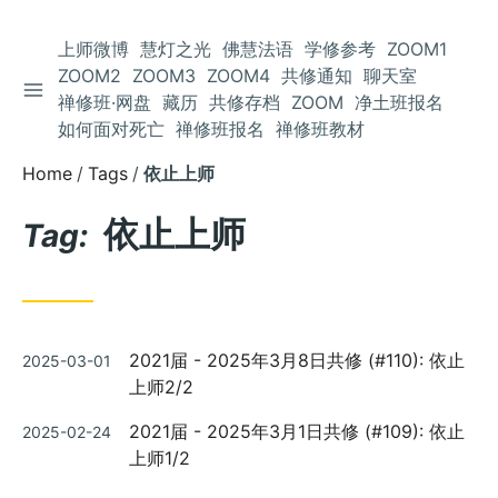
上师微博
慧灯之光
佛慧法语
学修参考
ZOOM1
ZOOM2
ZOOM3
ZOOM4
共修通知
聊天室
TOGGLE SIDEBAR
Skip
禅修班·网盘
藏历
共修存档
ZOOM
净土班报名
to
如何面对死亡
禅修班报名
禅修班教材
Content
Home
Tags
依止上师
依止上师
Tag:
Posted
2021届 - 2025年3月8日共修 (#110): 依止
2025-03-01
on
上师2/2
Posted
2021届 - 2025年3月1日共修 (#109): 依止
2025-02-24
on
上师1/2