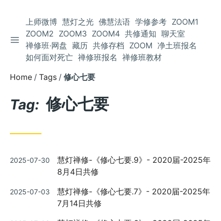
上师微博
慧灯之光
佛慧法语
学修参考
ZOOM1
ZOOM2
ZOOM3
ZOOM4
共修通知
聊天室
TOGGLE SIDEBAR
Skip
禅修班·网盘
藏历
共修存档
ZOOM
净土班报名
to
如何面对死亡
禅修班报名
禅修班教材
Content
Home
Tags
修心七要
修心七要
Tag:
Posted
慧灯禅修-《修心七要.9》- 2020届-2025年
2025-07-30
on
8月4日共修
Posted
慧灯禅修-《修心七要.7》- 2020届-2025年
2025-07-03
on
7月14日共修
Posted