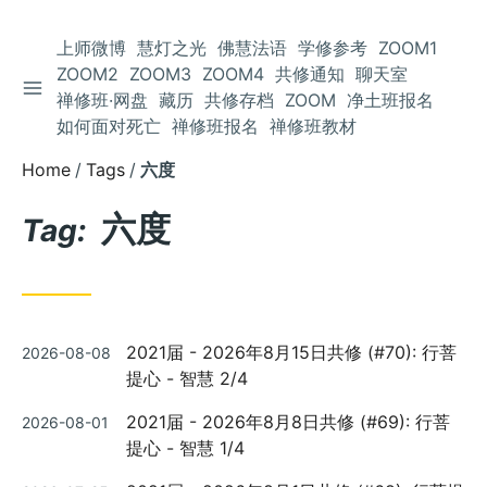
上师微博
慧灯之光
佛慧法语
学修参考
ZOOM1
ZOOM2
ZOOM3
ZOOM4
共修通知
聊天室
TOGGLE SIDEBAR
Skip
禅修班·网盘
藏历
共修存档
ZOOM
净土班报名
to
如何面对死亡
禅修班报名
禅修班教材
Content
Home
Tags
六度
六度
Tag:
Posted
2021届 - 2026年8月15日共修 (#70): 行菩
2026-08-08
on
提心 - 智慧 2/4
Posted
2021届 - 2026年8月8日共修 (#69): 行菩
2026-08-01
on
提心 - 智慧 1/4
Posted