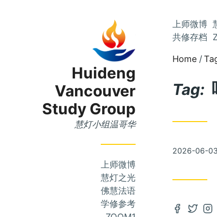
Skip
上师微博
Skip
to
共修存档
to
Main
Home
Ta
Content
Menu
Huideng
Tag:
Vancouver
Study Group
慧灯小组温哥华
Posted
2026-06-0
on
上师微博
慧灯之光
佛慧法语
学修参考
Open
Open
Op
ZOOM1