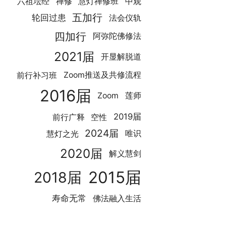
禅修
六祖坛经
慧灯禅修班
中观
五加行
轮回过患
法会仪轨
四加行
阿弥陀佛修法
2021届
开显解脱道
前行补习班
Zoom推送及共修流程
2016届
Zoom
莲师
2019届
前行广释
空性
2024届
慧灯之光
唯识
2020届
解义慧剑
2015届
2018届
寿命无常
佛法融入生活