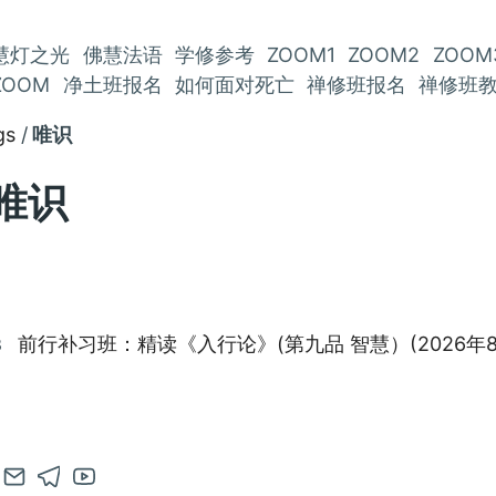
慧灯之光
佛慧法语
学修参考
ZOOM1
ZOOM2
ZOOM
ZOOM
净土班报名
如何面对死亡
禅修班报名
禅修班
gs
唯识
唯识
前行补习班：精读《入行论》(第九品 智慧）(2026年
3
en
Contact
Open
Open