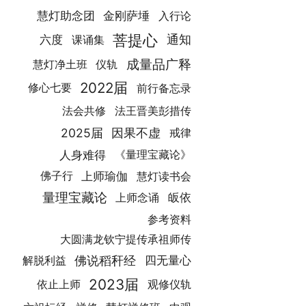
金刚萨埵
慧灯助念团
入行论
菩提心
通知
六度
课诵集
成量品广释
慧灯净土班
仪轨
2022届
修心七要
前行备忘录
法王晋美彭措传
法会共修
因果不虚
2025届
戒律
人身难得
《量理宝藏论》
上师瑜伽
慧灯读书会
佛子行
量理宝藏论
皈依
上师念诵
参考资料
大圆满龙钦宁提传承祖师传
佛说稻秆经
四无量心
解脱利益
2023届
依止上师
观修仪轨