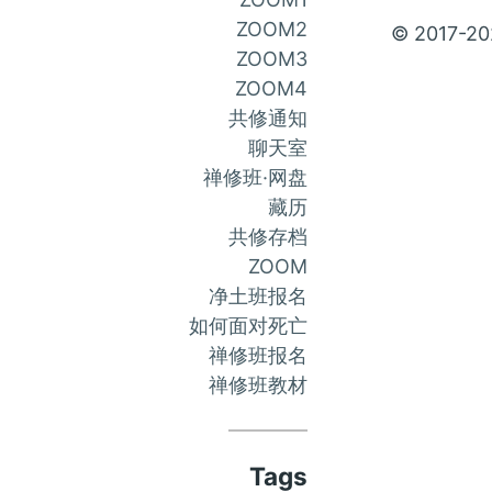
Faceboo
Twitte
In
ZOOM2
© 2017-20
account
accou
ac
ZOOM3
in
in
in
ZOOM4
new
new
ne
共修通知
tab
tab
ta
聊天室
禅修班·网盘
藏历
共修存档
ZOOM
净土班报名
如何面对死亡
禅修班报名
禅修班教材
Tags