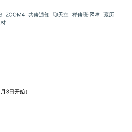
3
ZOOM4
共修通知
聊天室
禅修班·网盘
藏历
教材
8月3日开始）