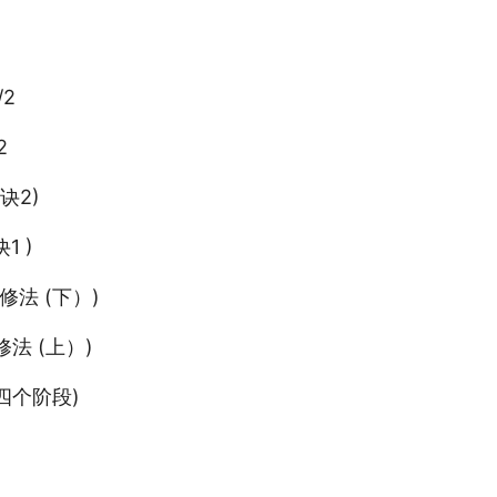
/2
2
诀2)
1 )
的修法 (下）)
修法 (上）)
的四个阶段)