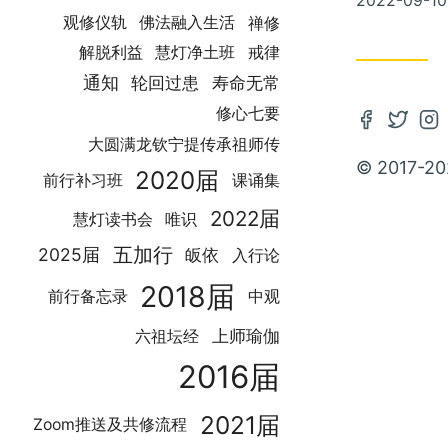
2022-09-10
on
禅修
观修仪轨
佛法融入生活
解脱利益
慧灯净土班
戒律
通知
轮回过患
寿命无常
修心七要
Open
Open
Op
大圆满龙钦宁提传承祖师传
Faceboo
Twitte
In
© 2017-20
2020届
account
accou
ac
前行补习班
课诵集
in
in
in
2022届
慧灯读书会
唯识
new
new
ne
五加行
2025届
皈依
入行论
tab
tab
ta
2018届
前行备忘录
中观
上师瑜伽
六祖坛经
2016届
2021届
Zoom推送及共修流程