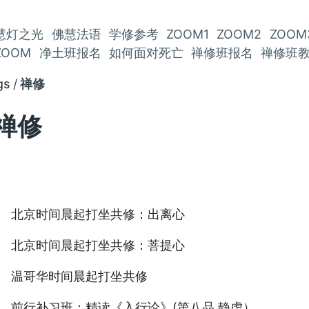
慧灯之光
佛慧法语
学修参考
ZOOM1
ZOOM2
ZOOM
ZOOM
净土班报名
如何面对死亡
禅修班报名
禅修班
gs
禅修
禅修
北京时间晨起打坐共修：出离心
北京时间晨起打坐共修：菩提心
温哥华时间晨起打坐共修
前行补习班：精读《入行论》(第八品 静虑）