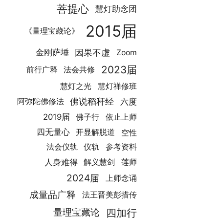
菩提心
慧灯助念团
2015届
《量理宝藏论》
因果不虚
金刚萨埵
Zoom
2023届
前行广释
法会共修
慧灯之光
慧灯禅修班
佛说稻秆经
六度
阿弥陀佛修法
2019届
佛子行
依止上师
四无量心
空性
开显解脱道
法会仪轨
仪轨
参考资料
人身难得
解义慧剑
莲师
2024届
上师念诵
成量品广释
法王晋美彭措传
四加行
量理宝藏论