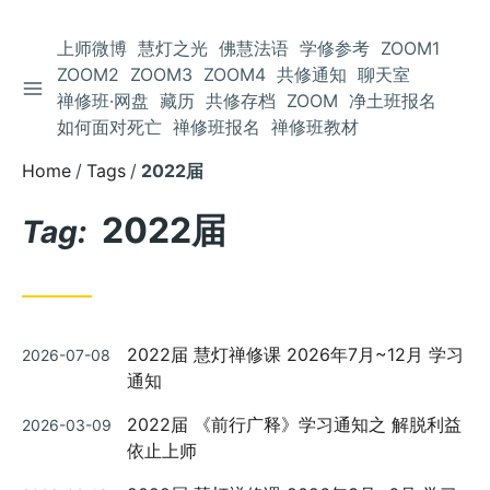
上师微博
慧灯之光
佛慧法语
学修参考
ZOOM1
ZOOM2
ZOOM3
ZOOM4
共修通知
聊天室
TOGGLE SIDEBAR
Skip
禅修班·网盘
藏历
共修存档
ZOOM
净土班报名
to
如何面对死亡
禅修班报名
禅修班教材
Content
Home
Tags
2022届
2022届
Tag:
Posted
2022届 慧灯禅修课 2026年7月~12月 学习
2026-07-08
on
通知
Posted
2022届 《前行广释》学习通知之 解脱利益
2026-03-09
on
依止上师
Posted